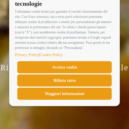
tecnologie
Utilizziamo cookie tecnici per garantire il corretto funzionamento del
sito. Con il tuo consenso, noi e
terze parti selezionate
potremmo
utilizzare cookie di
profilazione
o
analisi
per personalizzare gli annunci
e misurare le performance del sito. Se rifiuti o chiudi questo banner
(con la "X"), non installeremo cookie di profilazione. Tuttavia, per
recuperare
dati statistici aggregati
, potremmo inviare a Google
segnali
anonimi
(senza cookie) relativi alla tua navigazione. Puoi gestire le tue
Introduzione
preferenze in dettaglio cliccando su "Personalizza".
|
Privacy Policy
Cookie Policy
alla cucina romana
Ristorante Pizzeria Pappa Reale
Accetta cookie
Roma
Rifiuta tutto
Maggiori informazioni